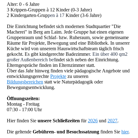
Alter: 0 - 6 Jahre
3 Krippen-Gruppen à 12 Kinder (0-3 Jahre)
2 Kindergarten-Grup
pen à 17
Kinder (3-6 Jahre)
Die Einrichtung befindet sich modernen Stadtquartier "Die
Macherei" in Berg am Laim. Jede Gruppe hat einen eigenen
Gruppenraum und Schlaf­- bzw. Ruheraum, sowie gemeinsame
Räume für Projekte, Bewegung und eine Bibliothek. In unserer
Küche wird von unserem Hauswirt­schaftsteam täglich frisch
gekocht. Es gibt kindgerechte Badezimme
r. Ein über 400 qm2
großer Außenbereich bef
indet sich neben der Einrichtung.
Elterngespräche finden im Elternzimmer statt.
Über das Jahr hinweg finden viele pädagogische Angebote und
entwicklungsgerechte
Projekte
zu unseren
Bildungsbereichen
statt wie Naturpädagogik oder
Bewegungsentwicklung.
Öffnungszeiten:
Montag - Freitag
07:30 - 17:00 Uhr
Hier finden Sie
unsere Schließzeiten
für
2026
und
2027
.
Die geltende
Gebühren- und Besuchssatzung
finden Sie
hier
.