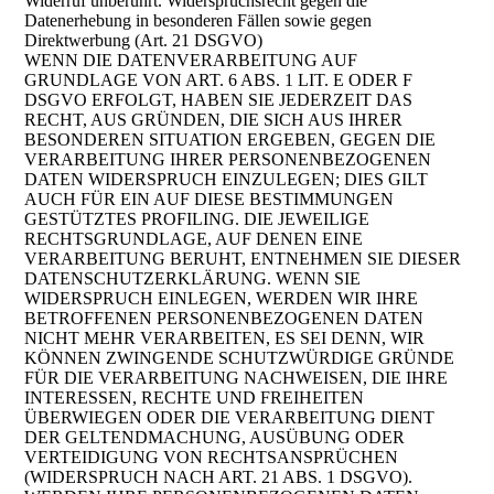
Widerruf unberührt. Widerspruchsrecht gegen die
Datenerhebung in besonderen Fällen sowie gegen
Direktwerbung (Art. 21 DSGVO)
WENN DIE DATENVERARBEITUNG AUF
GRUNDLAGE VON ART. 6 ABS. 1 LIT. E ODER F
DSGVO ERFOLGT, HABEN SIE JEDERZEIT DAS
RECHT, AUS GRÜNDEN, DIE SICH AUS IHRER
BESONDEREN SITUATION ERGEBEN, GEGEN DIE
VERARBEITUNG IHRER PERSONENBEZOGENEN
DATEN WIDERSPRUCH EINZULEGEN; DIES GILT
AUCH FÜR EIN AUF DIESE BESTIMMUNGEN
GESTÜTZTES PROFILING. DIE JEWEILIGE
RECHTSGRUNDLAGE, AUF DENEN EINE
VERARBEITUNG BERUHT, ENTNEHMEN SIE DIESER
DATENSCHUTZERKLÄRUNG. WENN SIE
WIDERSPRUCH EINLEGEN, WERDEN WIR IHRE
BETROFFENEN PERSONENBEZOGENEN DATEN
NICHT MEHR VERARBEITEN, ES SEI DENN, WIR
KÖNNEN ZWINGENDE SCHUTZWÜRDIGE GRÜNDE
FÜR DIE VERARBEITUNG NACHWEISEN, DIE IHRE
INTERESSEN, RECHTE UND FREIHEITEN
ÜBERWIEGEN ODER DIE VERARBEITUNG DIENT
DER GELTENDMACHUNG, AUSÜBUNG ODER
VERTEIDIGUNG VON RECHTSANSPRÜCHEN
(WIDERSPRUCH NACH ART. 21 ABS. 1 DSGVO).